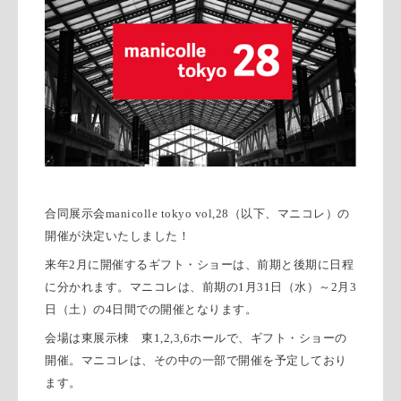
合同展示会
manicolle tokyo vol,28
（以下、マニコレ）の
開催が決定いたしました！
来年
2
月に開催するギフト・ショーは、前期と後期に日程
に分かれます。マニコレは、前期の
1
月
31
日（水）～
2
月
3
日（土）の
4
日間での開催となります。
会場は東展示棟 東
1,2,3,6
ホールで、ギフト・ショーの
開催。マニコレは、その中の一部で開催を予定しており
ます。