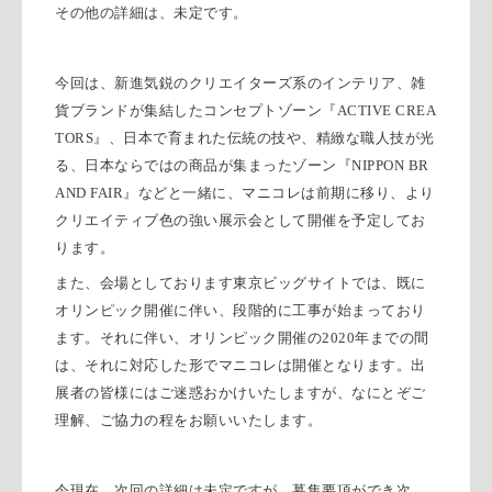
その他の詳細は、未定です。
今回は、新進気鋭のクリエイターズ系のインテリア、雑
貨ブランドが集結したコンセプトゾーン『
ACTIVE CREA
TORS
』、日本で育まれた伝統の技や、精緻な職人技が光
る、日本ならではの商品が集まったゾーン『
NIPPON BR
AND FAIR
』などと一緒に、マニコレは前期に移り、より
クリエイティブ色の強い展示会として開催を予定してお
ります。
また、会場としております東京ビッグサイトでは、既に
オリンピック開催に伴い、段階的に工事が始まっており
ます。それに伴い、オリンピック開催の
2020
年までの間
は、それに対応した形でマニコレは開催となります。出
展者の皆様にはご迷惑おかけいたしますが、なにとぞご
理解、ご協力の程をお願いいたします。
今現在、次回の詳細は未定ですが、募集要項ができ次