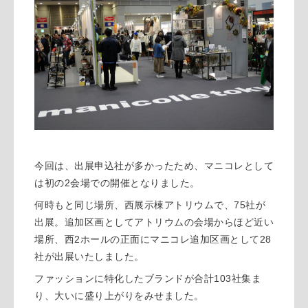
今回は、出展申込社が多かったため、マニコレとして
2
は初の
会場での開催となりました。
75
何時もと同じ場所、西展示棟アトリウムで、
社が
出展。追加区画としてアトリウムの会場からほど近い
2
28
場所、西
ホールの正面にマニコレ追加区画として
社が出展いたしました。
103
ファッションに特化したブランドが合計
社集ま
り、大いに盛り上がりをみせました。