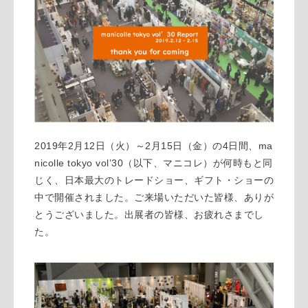
2019
2
12
2
15
4
ma
年
月
日（火）～
月
日（金）の
日間、
nicolle tokyo vol’30
（以下、マニコレ）が何時もと同
じく、日本最大のトレードショー、ギフト・ショーの
中で開催されました。ご来場いただいた皆様、ありが
とうございました。出展者の皆様、お疲れさまでし
た。