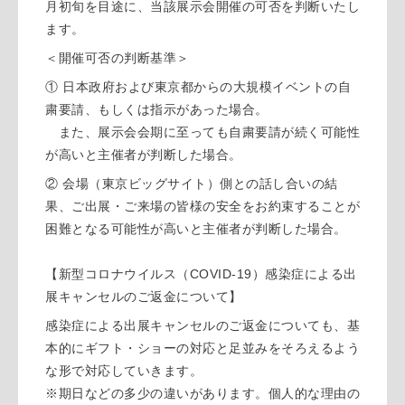
月初旬を目途に、当該展示会開催の可否を判断いたし
ます。
＜開催可否の判断基準＞
① 日本政府および東京都からの大規模イベントの自
粛要請、もしくは指示があった場合。
また、展示会会期に至っても自粛要請が続く可能性
が高いと主催者が判断した場合。
② 会場（東京ビッグサイト）側との話し合いの結
果、ご出展・ご来場の皆様の安全をお約束することが
困難となる可能性が高いと主催者が判断した場合。
【新型コロナウイルス（COVID-19）感染症による出
展キャンセルのご返金について】
感染症による出展キャンセルのご返金についても、基
本的にギフト・ショーの対応と足並みをそろえるよう
な形で対応していきます。
※期日などの多少の違いがあります。個人的な理由の