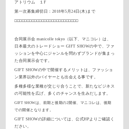
アトリウム １
F
第一次募集締切日：
2018
年
5
月
24
日
(
木
)
まで
□□□□□□□□□□□□□□□□□□□□□□□□□□
合同展示会
manicolle tokyo
（以下、マニコレ）は、
日本最大のトレードショー
GIFT SHOW
の中で、ファ
ッションを中心にジャンルを問わずブランドが集まっ
た合同展示会です。
GIFT SHOW
の中で開催するメリットは、ファッショ
ン業界以外のバイヤーとも出会える事です。
多種多様な業種が交じり合うことで、新たなビジネス
の可能性を広げ、多くのチャンスを生みだします。
GIFT SHOW
は、前期と後期の
2
開催、マニコレは、後期
での開催となります。
GIFT SHOW
の詳細については、公式
HP
よりご確認く
ださい。