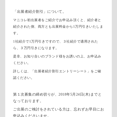
「出展者紹介割引」について。
マニコレ初出展者をご紹介でお申込み頂くと、紹介者と
紹介された側、両方とも出展料金から
1
万円引きいたしま
す。
1
社紹介で
1
万円引きですので、３社紹介で適用された
ら、３万円引きになります。
是非、お知り合いのブランド様をお誘いの上、お申込み
ください。
詳しくは、「出展者紹介割引エントリーシート」をご確
認ください。
第１次募集の締め切りが、
2018
年
5
月
24
日
(
木
)
までと
なっております。
ご出展のご検討をされている方は、忘れずお早目にお
申込みくださいませ。