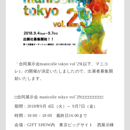
「合同展示会
manicolle tokyo vol’29(
以下、マニコ
レ
)
」の開催が決定いたしましたので、出展者募集開
始いたします。
□合同展示会
manicolle tokyo vol’29
□□□□□□□□□
期間：
2018
年
9
月
4
日（火）～
9
月
7
日（金）
時間：
10:00 – 18:00
最終日
16:00
まで
会場：
GIFT SHOW
内 東京ビッグサイト 西展示棟