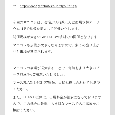
⇒
http://www.giftshow.co.jp/tigs/86tigs/
今回のマニコレは、会場が慣れ親しんだ西展示棟アトリ
ウム １
F
で規模を拡大して開催いたします。
開催規模が大きい
GIFT SHOW
後期での開催となります。
マニコレも規模が大きくなりますので、多くの盛り上が
りと来場が期待されます。
マニコレの会場が拡大することで、何時もより大きいブ
ース
PLAN
もご用意いたしました。
ブース
PLAN
は全部で
7
種類、出展規模に合わせてお選び
ください。
また、
PLAN D
以降は、出展料金が割安になっております
ので、この機会に是非、大き目なブースでのご出展をご
検討ください。