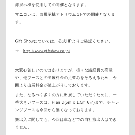
海展示棟を使用しての開催となります。
マニコレは、西展示棟アトリウム１
F
での開催となりま
す。
Gift Show
については、公式
HP
よりご確認ください。
⇒
http://www.giftshow.co.jp/
大変心苦しいのではありますが、様々な諸経費の高騰
や、他ブースとの出展料金の足並みをそろえるため、今
回より出展料金が値上がりしております。
また、なるべく多くの方に出展していただくために、一
番大きいブースは、
Plan D(5m x 1.5m 6
㎡
)
まで、チャレ
ンジブースも今回から無くなっております。
搬出入に関しても、今回は車などでの自社搬出入はでき
ません。