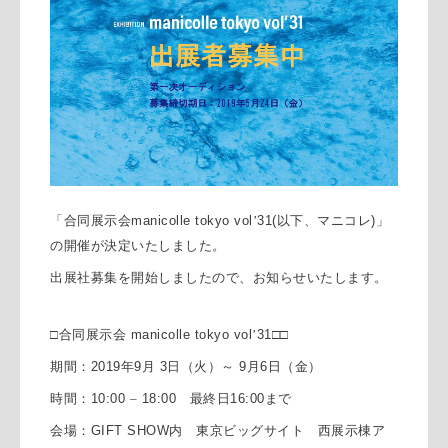
「合同展示会
manicolle tokyo vol
’
31(
以下、マニコレ
)
」
の開催が決定いたしました。
出展社募集を開始しましたので、お知らせいたします。
□合同展示会
manicolle tokyo vol
’
31
□□
期間：
2019
年
9
月
3
日（火）～
9
月
6
日（金）
時間：
10:00
–
18:00
最終日
16:00
まで
会場：
GIFT SHOW
内 東京ビッグサイト 西展示棟ア