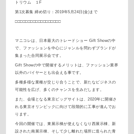
トリウム １
F
第
1
次募集
締め切り：
2019
年
5
月
24
日
(
金
)
まで
□□□□□□□□□□□□□□□□□□
マニコレは、日本最大のトレードショー
Gift Show
の中
で、ファッションを中心にジャンルを問わずブランドが
集まった合同展示会です。
Gift Show
の中で開催するメリットは、ファッション業界
以外のバイヤーとも出会える事です。
多種多様な業種が交じり合うことで、新たなビジネスの
可能性を広げ、多くのチャンスを生みだします。
また、会場となる東京ビッグサイトは、
2020
年に開催さ
れる東京オリンピックに向けて段階的に工事が進んでお
ります。
今回の開催では、東展示棟が使えなくなり西展示棟、新
設された南展示棟、そして少し離れた場所に造られた青