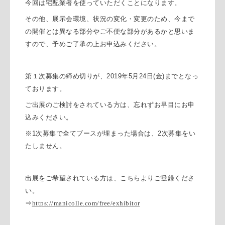
今回は宅配業者を使っていただくことになります。
その他、展示会環境、状況の変化・変更のため、今まで
の開催とは異なる部分やご不便な部分があるかと思いま
すので、予めご了承の上お申込みください。
第１次募集の締め切りが、
2019
年
5
月
24
日
(
金
)
までとなっ
ております。
ご出展のご検討をされている方は、忘れずお早目にお申
込みください。
※
1
次募集で全てブースが埋まった場合は、
2
次募集をい
たしません。
出展をご希望されている方は、こちらよりご登録くださ
い。
⇒
https://manicolle.com/free/exhibitor