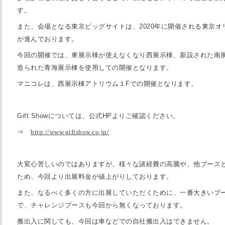
す。
また、会場となる東京ビッグサイトは、
2020
年に開催される東京オ
が進んでおります。
今回の開催では、東展示棟が使えなくなり西展示棟、新設された南
造られた青海展示棟を使用しての開催となります。
マニコレは、西展示棟アトリウム１
F
での開催となります。
Gift Show
については、公式
HP
よりご確認ください。
⇒
http://www.giftshow.co.jp/
大変心苦しいのではありますが、様々な諸経費の高騰や、他ブース
ため、今回より出展料金が値上がりしております。
また、なるべく多くの方に出展していただくために、一番大きいブ
で、チャレンジブースも今回から無くなっております。
搬出入に関しても、今回は車などでの自社搬出入はできません。