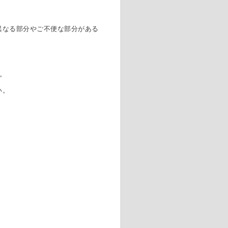
異なる部分やご不便な部分がある
。
い。
。
。