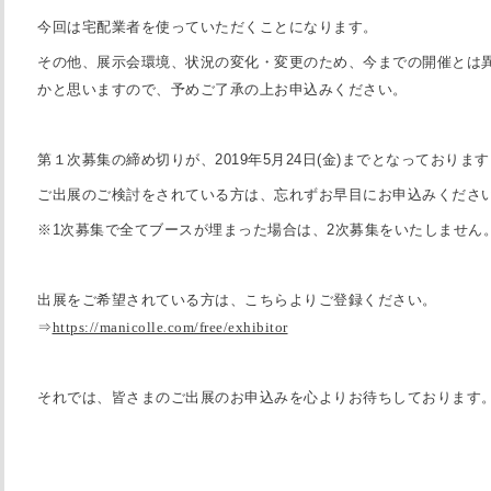
今回は宅配業者を使っていただくことになります。
その他、展示会環境、状況の変化・変更のため、今までの開催とは
かと思いますので、予めご了承の上お申込みください。
第１次募集の締め切りが、
2019
年
5
月
24
日
(
金
)
までとなっております
ご出展のご検討をされている方は、忘れずお早目にお申込みくださ
※
1
次募集で全てブースが埋まった場合は、
2
次募集をいたしません
出展をご希望されている方は、こちらよりご登録ください。
⇒
https://manicolle.com/free/exhibitor
それでは、皆さまのご出展のお申込みを心よりお待ちしております