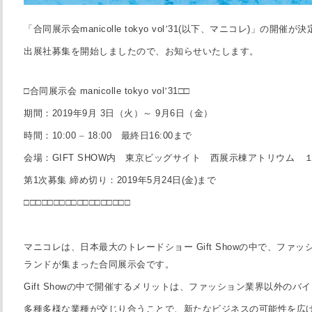
「合同展示会
manicolle tokyo vol
’
31(
以下、マニコレ
)
」の開催が決
出展社募集を開始しましたので、お知らせいたします。
□合同展示会
manicolle tokyo vol
’
31
□□
期間：
2019
年
9
月
3
日（火）～
9
月
6
日（金）
時間：
10:00
–
18:00
最終日
16:00
まで
会場：
GIFT SHOW
内 東京ビッグサイト 西展示棟アトリウム 
第
1
次募集
締め切り：
2019
年
5
月
24
日
(
金
)
まで
□□□□□□□□□□□□□□□□□□
マニコレは、日本最大のトレードショー
Gift Show
の中で、ファッ
ランドが集まった合同展示会です。
Gift Show
の中で開催するメリットは、ファッション業界以外のバイ
多種多様な業種が交じり合うことで、新たなビジネスの可能性を広