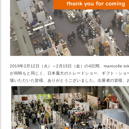
2019
2
12
2
15
4
manicolle to
年
月
日（火）～
月
日（金）の
日間、
が何時もと同じく、日本最大のトレードショー、ギフト・ショ
場いただいた皆様、ありがとうございました。出展者の皆様、